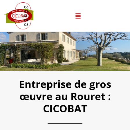
06
03
40
09
08
Entreprise de gros
œuvre au Rouret :
CICOBAT