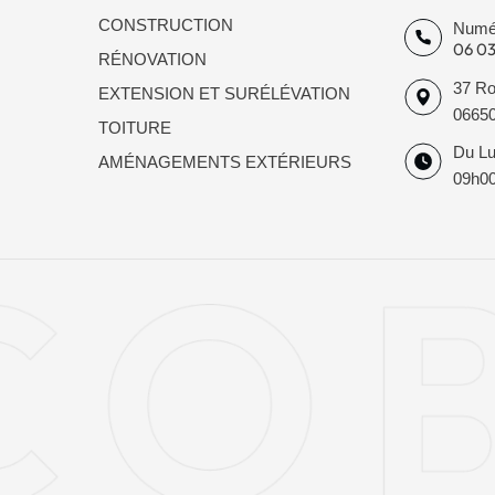
CONSTRUCTION
Numér
06 03
RÉNOVATION
37 Ro
EXTENSION ET SURÉLÉVATION
06650
TOITURE
Du Lu
AMÉNAGEMENTS EXTÉRIEURS
09h0