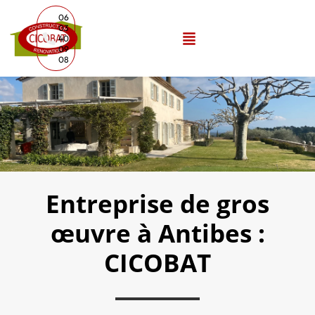
06
03
40
09
08
Entreprise de gros
œuvre à Antibes :
CICOBAT