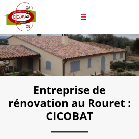
06
03
40
09
08
Entreprise de
rénovation au Rouret :
CICOBAT